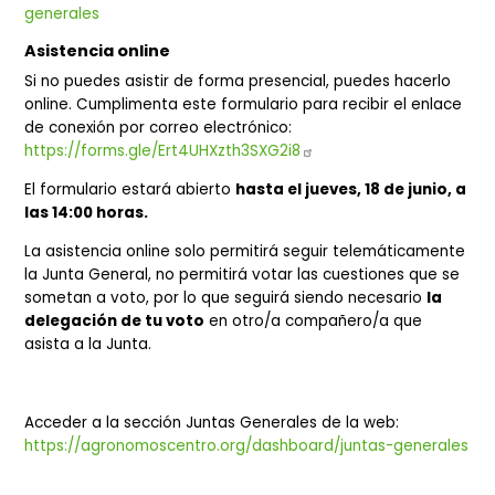
puedes encontrar dicha
delegación de voto
. En 
misma sección podrás encontrar toda la documentac
de la Junt
General:
https://agronomoscentro.org/dashboard/jun
generales
Asistencia online
Si no puedes asistir de forma presencial, puedes hacerl
online. Cumplimenta este formulario para recibir el enl
de conexión por correo electrónico:
https://forms.gle/Ert4UHXzth3SXG2i8
El formulario estará abierto
hasta el jueves, 18 de junio
las 14:00 horas.
La asistencia online solo permitirá seguir telemáticame
la Junta General, no permitirá votar las cuestiones que 
sometan a voto, por lo que seguirá siendo necesario
la
delegación de tu voto
en otro/a compañero/a que
asista a la Junta.