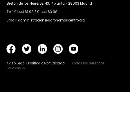
Vie, 31/07/2026 - 12:06
Proceso participativo: Proyecto de Decreto por e
que se establecen las condiciones para la gestió
de los residuos orgánicos mediante su
transformación en biometano
Colegio Oficial de Ingenieros Agrónomos de Centr
Canarias
Bretón de los Herreros, 43, 1ª planta - 28003 Madrid
Telf. 91 441 61 98 / 91 441 63 98